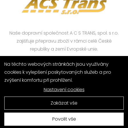
Naše dopravní společnost A C S TRANS, spol. s r.o.
zajišťuje přepravu zboží v rámci celé České
republiky a zemí Evropské unie.
Na těchto webových stránkách jsou využívány
Domů
O firmě
Služby
cookies k vylepšení poskytovaných služeb a pro
Vozový park
Novinky
Kontakt
zvýšení komfortu při prohlížení.
Nastavení cookies
Zakázat vše
Vytvořila digitální agentura
4WORKS Solutions
GDPR
Povolit vše
Ready